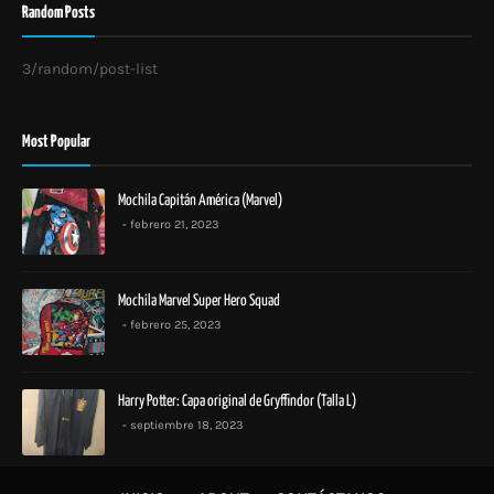
Random Posts
3/random/post-list
Most Popular
Mochila Capitán América (Marvel)
febrero 21, 2023
Mochila Marvel Super Hero Squad
febrero 25, 2023
Harry Potter: Capa original de Gryffindor (Talla L)
septiembre 18, 2023