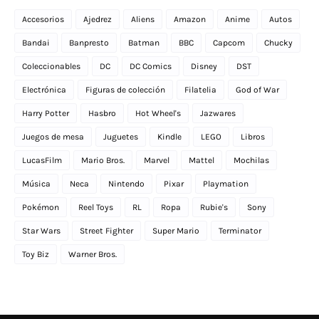
Accesorios
Ajedrez
Aliens
Amazon
Anime
Autos
Bandai
Banpresto
Batman
BBC
Capcom
Chucky
Coleccionables
DC
DC Comics
Disney
DST
Electrónica
Figuras de colección
Filatelia
God of War
Harry Potter
Hasbro
Hot Wheel's
Jazwares
Juegos de mesa
Juguetes
Kindle
LEGO
Libros
LucasFilm
Mario Bros.
Marvel
Mattel
Mochilas
Música
Neca
Nintendo
Pixar
Playmation
Pokémon
Reel Toys
RL
Ropa
Rubie's
Sony
Star Wars
Street Fighter
Super Mario
Terminator
Toy Biz
Warner Bros.