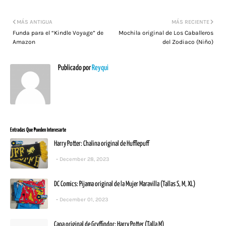
MÁS ANTIGUA
MÁS RECIENTE
Funda para el “Kindle Voyage” de
Mochila original de Los Caballeros
Amazon
del Zodiaco (Niño)
Publicado por
Reyqui
Entradas Que Pueden Interesarte
Harry Potter: Chalina original de Hufflepuff
December 28, 2023
DC Comics: Pijama original de la Mujer Maravilla (Tallas S, M, XL)
December 01, 2023
Capa original de Gryffindor: Harry Potter (Talla M)