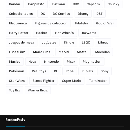
Bandai
Banpresto
Batman
BBC
Capcom
Chucky
Coleccionables
DC
DC Comics
Disney
DST
Electrónica
Figuras de colección
Filatelia
God of War
Harry Potter
Hasbro
Hot Wheel's
Jazwares
Juegos de mesa
Juguetes
Kindle
LEGO
Libros
LucasFilm
Mario Bros.
Marvel
Mattel
Mochilas
Música
Neca
Nintendo
Pixar
Playmation
Pokémon
Reel Toys
RL
Ropa
Rubie's
Sony
Star Wars
Street Fighter
Super Mario
Terminator
Toy Biz
Warner Bros.
Random Posts