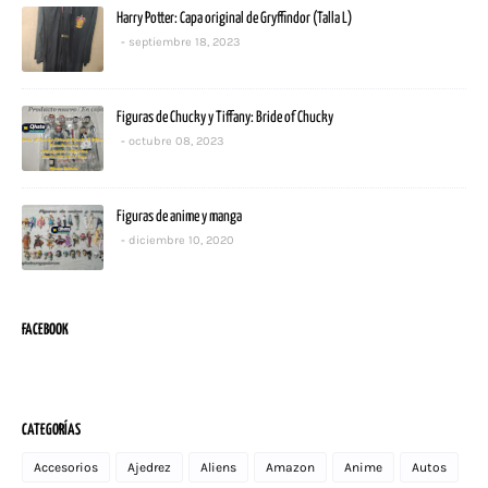
Harry Potter: Capa original de Gryffindor (Talla L)
septiembre 18, 2023
Figuras de Chucky y Tiffany: Bride of Chucky
octubre 08, 2023
Figuras de anime y manga
diciembre 10, 2020
FACEBOOK
CATEGORÍAS
Accesorios
Ajedrez
Aliens
Amazon
Anime
Autos