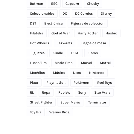
Batman
BBC
Capcom
Chucky
Coleccionables
DC
DC Comics
Disney
DST
Electrónica
Figuras de colección
Filatelia
God of War
Harry Potter
Hasbro
Hot Wheel's
Jazwares
Juegos de mesa
Juguetes
Kindle
LEGO
Libros
LucasFilm
Mario Bros.
Marvel
Mattel
Mochilas
Música
Neca
Nintendo
Pixar
Playmation
Pokémon
Reel Toys
RL
Ropa
Rubie's
Sony
Star Wars
Street Fighter
Super Mario
Terminator
Toy Biz
Warner Bros.