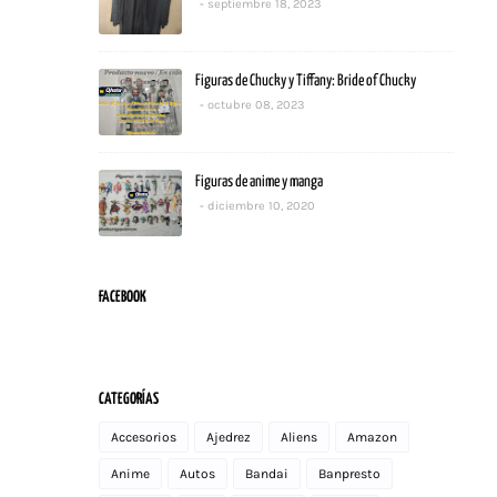
septiembre 18, 2023
Figuras de Chucky y Tiffany: Bride of Chucky
octubre 08, 2023
Figuras de anime y manga
diciembre 10, 2020
FACEBOOK
CATEGORÍAS
Accesorios
Ajedrez
Aliens
Amazon
Anime
Autos
Bandai
Banpresto