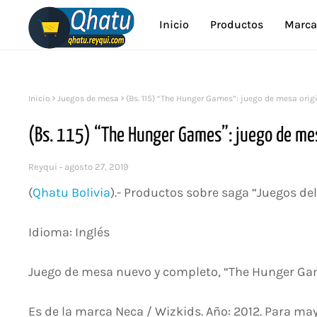
Inicio
Productos
Marca
Inicio
Juegos de mesa
(Bs. 115) “The Hunger Games”: juego de mesa orig
(Bs. 115) “The Hunger Games”: juego de mes
Reyqui
agosto 27, 2019
(
Qhatu Bolivia
).- Productos sobre saga “Juegos de
Idioma: Inglés
Juego de mesa nuevo y completo, “The Hunger Gam
Es de la marca Neca / Wizkids. Año: 2012. Para may