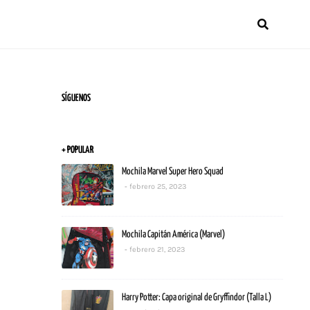
SÍGUENOS
+ POPULAR
Mochila Marvel Super Hero Squad
febrero 25, 2023
Mochila Capitán América (Marvel)
febrero 21, 2023
Harry Potter: Capa original de Gryffindor (Talla L)