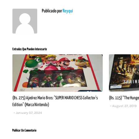
Publicado por
Reyqui
Entradas Que Pueden Interesarte
(Bs. 275) Ajedrez Mario Bros: "SUPER MARIO CHESS Collector's
(Bs. 115) “The Hunge
Edition" (Marca Nintendo)
August 27, 2019
January 07, 2024
Publicar Un Comentario