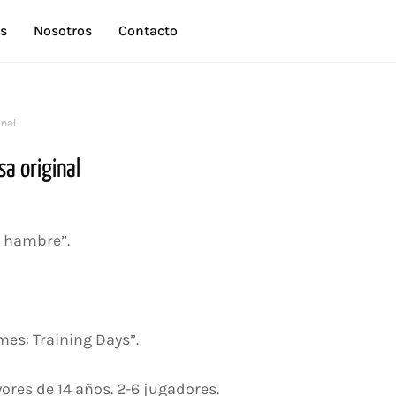
s
Nosotros
Contacto
inal
a original
l hambre”.
es: Training Days”.
ores de 14 años. 2-6 jugadores.